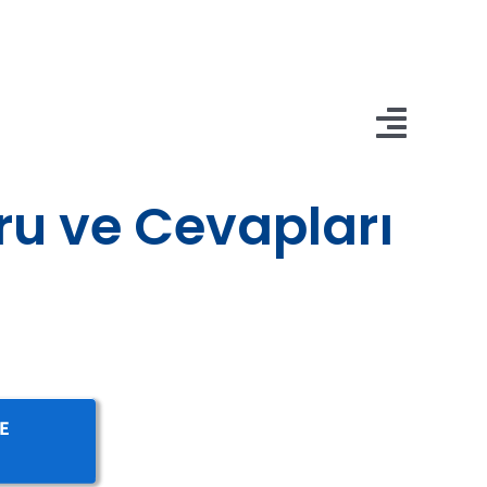
Toggl
Naviga
oru ve Cevapları
VE