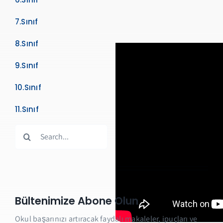
7.Sınıf
8.Sınıf
9.Sınıf
10.Sınıf
11.Sınıf
Search
for:
Bültenimize Abone Olun
Okul başarınızı artıracak faydalı makaleler, ipuçları ve