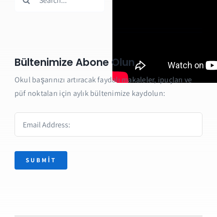
for:
Bültenimize Abone Olun
Okul başarınızı artıracak faydalı makaleler, ipuçları ve
püf noktaları için aylık bültenimize kaydolun:
SUBMIT