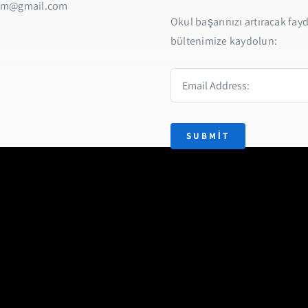
am@gmail.com
Okul başarınızı artıracak fayda
bültenimize kaydolun:
SUBMIT