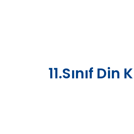
Skip
to
content
11.Sınıf Din