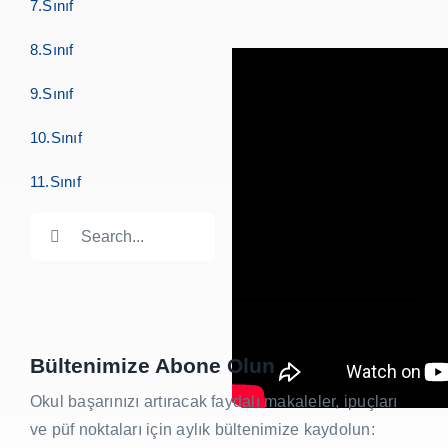
7.Sınıf
8.Sınıf
9.Sınıf
10.Sınıf
11.Sınıf
Search
for:
Bültenimize Abone Olun
Okul başarınızı artıracak faydalı makaleler, ipuçları
ve püf noktaları için aylık bültenimize kaydolun: