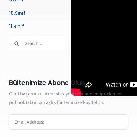
10.Sınıf
11.Sınıf
Search
for:
Bültenimize Abone Olun
Okul başarınızı artıracak faydalı makaleler, ipuçları ve
püf noktaları için aylık bültenimize kaydolun: