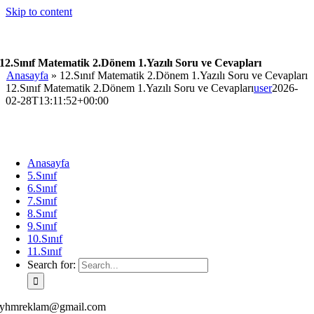
Skip to content
12.Sınıf Matematik 2.Dönem 1.Yazılı Soru ve Cevapları
Anasayfa
»
12.Sınıf Matematik 2.Dönem 1.Yazılı Soru ve Cevapları
12.Sınıf Matematik 2.Dönem 1.Yazılı Soru ve Cevapları
user
2026-
02-28T13:11:52+00:00
Anasayfa
5.Sınıf
6.Sınıf
7.Sınıf
8.Sınıf
9.Sınıf
10.Sınıf
11.Sınıf
Search for:
yhmreklam@gmail.com