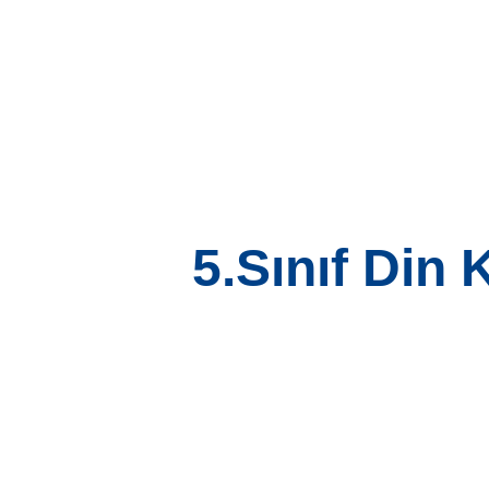
Skip
to
content
5.Sınıf Din 