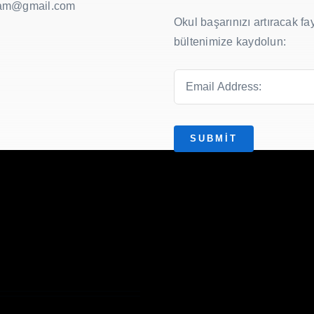
am@gmail.com
Okul başarınızı artıracak fay
bültenimize kaydolun:
SUBMIT