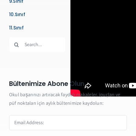
9.Sınıf
10.Sınıf
11.Sınıf
Search
for:
Bültenimize Abone Olun
Okul başarınızı artıracak faydalı makaleler, ipuçları ve
püf noktaları için aylık bültenimize kaydolun: