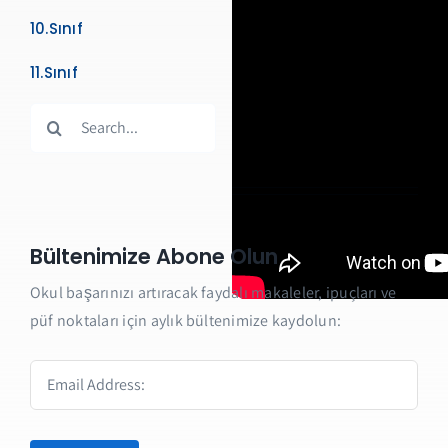
10.Sınıf
11.Sınıf
Search
for:
Bültenimize Abone Olun
Okul başarınızı artıracak faydalı makaleler, ipuçları ve
püf noktaları için aylık bültenimize kaydolun: