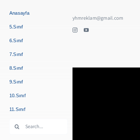
Anasayfa
yhmreklam@gmail.com
5.Sınıf
6.Sınıf
7.Sınıf
8.Sınıf
9.Sınıf
10.Sınıf
11.Sınıf
Search
for: