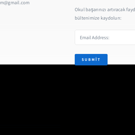
am@gmail.com
Okul başarınızı artıracak fayda
bültenimize kaydolun:
SUBMIT