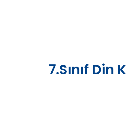
Skip
to
content
7.Sınıf Din 