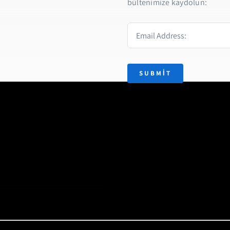
bültenimize kaydolun:
SUBMIT