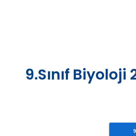
Skip
to
content
9.Sınıf Biyoloj