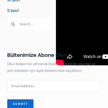
10.Sınıf
11.Sınıf
Search
for:
Bültenimize Abone Olun
Okul başarınızı artıracak faydalı makaleler, ipuçları ve
püf noktaları için aylık bültenimize kaydolun:
SUBMIT