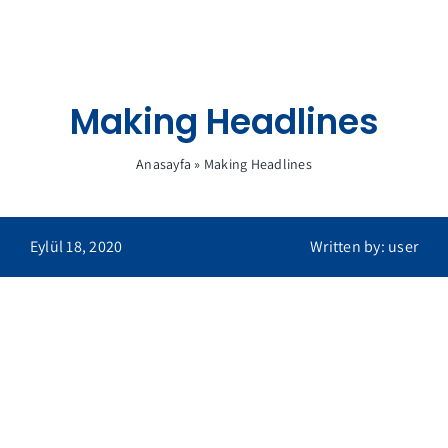
Skip
to
content
Making Headlines
Anasayfa
»
Making Headlines
Eylül 18, 2020
Written by: user