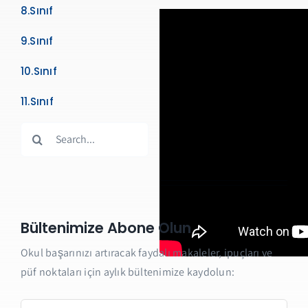
8.Sınıf
9.Sınıf
10.Sınıf
11.Sınıf
Search
for:
Bültenimize Abone Olun
Okul başarınızı artıracak faydalı makaleler, ipuçları ve
püf noktaları için aylık bültenimize kaydolun: