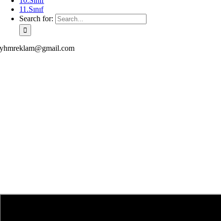
10.Sınıf
11.Sınıf
Search for:
yhmreklam@gmail.com