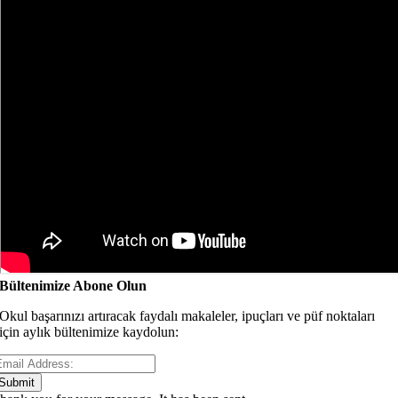
Bültenimize Abone Olun
Okul başarınızı artıracak faydalı makaleler, ipuçları ve püf noktaları
için aylık bültenimize kaydolun:
Submit